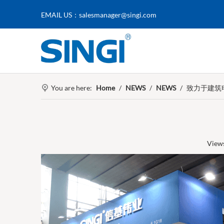
EMAIL US：
salesmanager@singi.com
You are here:
Home
/
NEWS
/
NEWS
/
致力于建筑
Vie